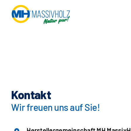
Zum
Inhalt
springen
Kontakt
Wir freuen uns auf Sie!
Herstellergemeinschaft MH MassivHol