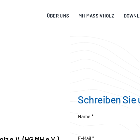
ÜBER UNS
MH MASSIVHOLZ
DOWNL
Schreiben Sie 
z e.V. (HG MH e.V.)