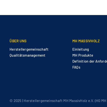
ÜBER UNS
MH MASSIVHOLZ
Herstellergemeinschaft
Einleitung
Qualitätsmanagement
MH Produkte
Definition der Anfor
FAQs
© 2025 | Herstellergemeinschaft MH MassivHolz e.V. (HG MH e